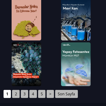
1
2
3
4
5
>
Son Sayfa