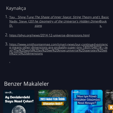
Kaynakça
Yau, Shing-Tung;
The Shape of Inner Space: String Theory and t
. Basic
Nadis, Steve (201
he Geometry of the Universe's Hidden Dimen
Book
0).
sions
s.
https://phys.org/news/2014-12-universe-dimensions.html
https://www.smithsonianmag.com/smart-news/our-continued-existenc
e-means-other-dimensions-are-probably-super-tiny-180970487/#:~:te
xt=The%20world%20as%20we%20know,universe%20operates%20wit
h%2010%20dimensions
.
Benzer Makaleler