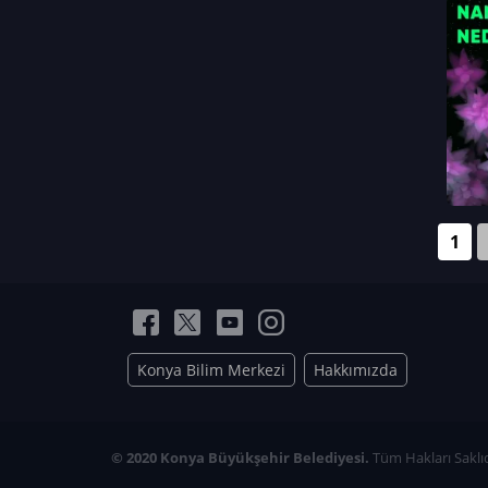
Neriman Nur Bahçıvan
İmran Verirşen
Mehmet Küçüktongur
Elmas Nur İbaoğlu
Yasemin Cömert
Müzeyyen Kalfazade
Zeynep Deresoy
Müzeyyen Büyüksamancı
1
Nazlı Ecem Görü
Esra Nur ELMAS
Konya Bilim Merkezi
Hakkımızda
© 2020 Konya Büyükşehir Belediyesi.
Tüm Hakları Saklıd