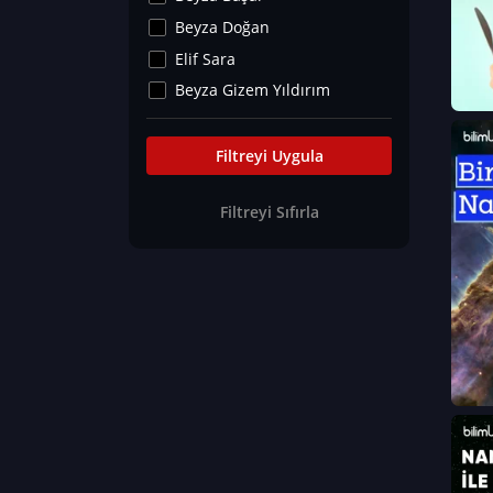
Kültür&Sanat
Beyza Doğan
Yaşam Tavsiyeleri
Elif Sara
Merakoloji
Beyza Gizem Yıldırım
Sağlık Tümü
İlknur İyigökler
Nadir Hastalıklar
Büşra Elif Kıvrak
Filtreyi Uygula
Eğitim Bilimleri
Fatma Beyza Öztürk
Filtreyi Sıfırla
Can TORUN
Hasan Gürel
Dilara Güven
Elif Sara
Ayşe Edanur Başer
Gözde Düriye Alkan
Onur Erdoğan
Ceren Eda Erol
Hacer Nur Küçükkırlı