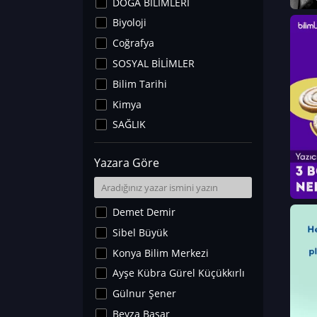
DOĞA BİLİMLERİ
Biyoloji
Coğrafya
SOSYAL BİLİMLER
Bilim Tarihi
Kimya
SAĞLIK
Sanat Tarihi
Yazara Göre
Fizik
Yer Bilimleri
Astronomi ve Uzay
Demet Demir
Noroloji
Sibel Büyük
Matematik
Konya Bilim Merkezi
Teknoloji
Ayşe Kübra Gürel Küçükkırlı
İklim Değişikliği
Gülnur Şener
Arkeoloji
Beyza Başar