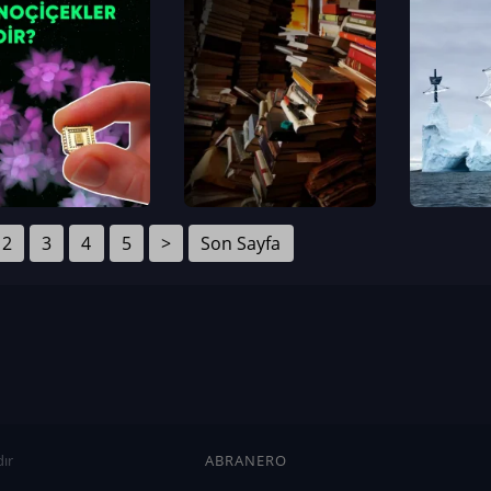
2
3
4
5
>
Son Sayfa
ır
ABRANERO