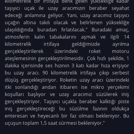
kilometrelik bir irtifaya denk gelen yüksekliğe kadar
taşıyıcı uçak ile uzay aracımızın beraber seyahat
edeceği anlamına geliyor. Yani, uzay aracımız taşıyıcı
uçağın altına takılı olacak ve belirlenen yüksekliğe
ulaşıldığında buradan fırlatılacak." Buradaki amaç,
atmosferin kalın tabakalarını aşmak ve ilgili 14
kilometrelik irtifaya geldiğimizde ayrılma
gerçekleştirilerek üzerindeki roket motoru
ateşlemesinin gerçekleştirilmesidir. Çok hızlı şekilde, 1
dakika içerisinde ses hızının 3 katı kadar hıza erişiyor
bu uzay aracı. 90 kilometrelik irtifaya çıkıp serbest
düşüş gerçekleştiriyor. Roketin uzay aracı üzerindeki
itki sonlandığı andan itibaren ise mikro yerçekimi
koşulları başlıyor ve uzay aracımız süzülerek iniş
gerçekleştiriyor. Taşıyıcı uçakla beraber kalktığı piste
iniş gerçekleştireceği bu süzülme fazının oldukça
enteresan ve heyecanlı bir faz olması bekleniyor. Bu
uçuşun toplam 1,5 saat sürmesi bekleniyor."