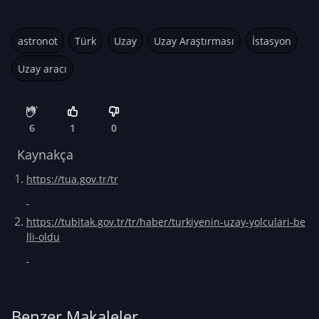
astronot
Türk
Uzay
Uzay Araştırması
İstasyon
Uzay aracı
6
1
0
Kaynakça
https://tua.gov.tr/tr
https://tubitak.gov.tr/tr/haber/turkiyenin-uzay-yolculari-be
lli-oldu
Benzer Makaleler