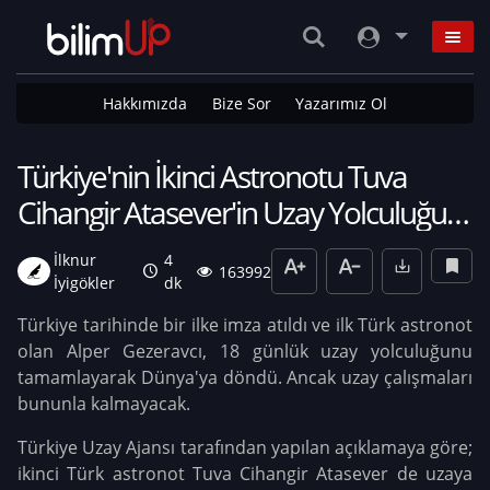
Hakkımızda
Bize Sor
Yazarımız Ol
Türkiye'nin İkinci Astronotu Tuva
Cihangir Atasever'in Uzay Yolculuğu 8
Haziran'da Gerçekleşecek!
İlknur
4
163992
İyigökler
dk
Türkiye tarihinde bir ilke imza atıldı ve ilk Türk astronot
olan Alper Gezeravcı, 18 günlük uzay yolculuğunu
tamamlayarak Dünya'ya döndü. Ancak uzay çalışmaları
bununla kalmayacak.
Türkiye Uzay Ajansı tarafından yapılan açıklamaya göre;
ikinci Türk astronot Tuva Cihangir Atasever de uzaya