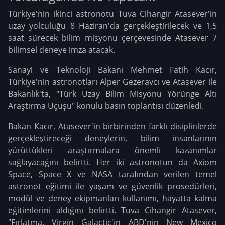
Türkiye'nin ikinci astronotu Tuva Cihangir Atasever'in
uzay yolculuğu 8 Haziran'da gerçekleştirilecek ve 1,5
saat sürecek bilim misyonu çerçevesinde Atasever 7
bilimsel deneye imza atacak.
Sanayi ve Teknoloji Bakanı Mehmet Fatih Kacır,
Türkiye'nin astronotları Alper Gezeravcı ve Atasever ile
Bakanlık'ta, "Türk Uzay Bilim Misyonu Yörünge Altı
Araştırma Uçuşu" konulu basın toplantısı düzenledi.
Bakan Kacır, Atasever'in birbirinden farklı disiplinlerde
gerçekleştireceği deneylerin, bilim insanlarının
yürüttükleri araştırmalara önemli kazanımlar
sağlayacağını belirtti. Her iki astronotun da Axiom
Space, Space X ve NASA tarafından verilen temel
astronot eğitimi ile yaşam ve güvenlik prosedürleri,
modül ve deney ekipmanları kullanımı, hayatta kalma
eğitimlerini aldığını belirtti. Tuva Cihangir Atasever,
"Fırlatma, Virgin Galactic'in ABD'nin New Mexico