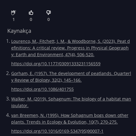
1
0
0
Kaynakça
Lourenco, M., Fitchett, J. M., & Woodborne, S. (2023). Peat d
efinitions: A critical review. Progress in Physical Geograph
y: Earth and Environment, 47(4), 506-520.
https://doi.org/10.1177/03091333231156559
Gorham, E. (1957). The development of peatlands. Quarterl
y Review of Biology, 32(2), 145–166.
https://doi.org/10.1086/401755
Walker, M. (2019). Sphagnum: The biology of a habitat man
ipulator.
van Breemen, N. (1995). How Sphagnum bogs down other
plants. Trends in Ecology & Evolution, 10(7), 270-275.
https://doi.org/10.1016/0169-5347(95)90007-1