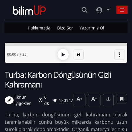
Hakkımızda
Bize Sor
Yazarımız Ol
00:00
/
7:35
Turba: Karbon Döngüsünün Gizli
Kahramanı
İlknur
6
180147
İyigökler
dk
Turba, karbon döngüsünün gizli kahramanı olarak
tanımlanabilir çünkü büyük miktarda karbonu uzun
süreli olarak depolamaktadır. Organik materyallerin su