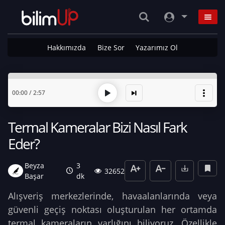
Hakkımızda
Bize Sor
Yazarımız Ol
00:00
/
2:57
Termal Kameralar Bizi Nasıl Fark
Eder?
Beyza
3
32652
Başar
dk
Alışveriş merkezlerinde, havaalanlarında veya
güvenli geçiş noktası oluşturulan her ortamda
termal kameraların varlığını biliyoruz. Özellikle