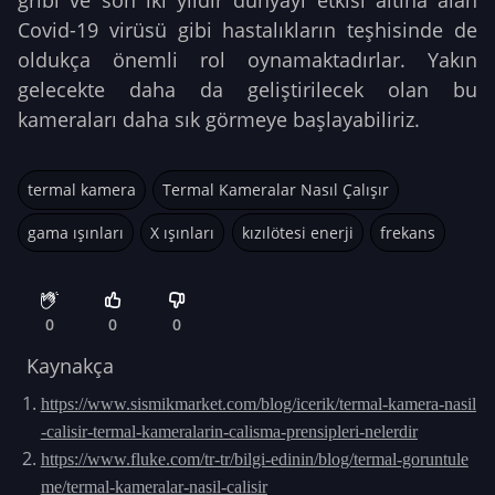
Covid-19 virüsü gibi hastalıkların teşhisinde de
oldukça önemli rol oynamaktadırlar. Yakın
gelecekte daha da geliştirilecek olan bu
kameraları daha sık görmeye başlayabiliriz.
termal kamera
Termal Kameralar Nasıl Çalışır
gama ışınları
X ışınları
kızılötesi enerji
frekans
0
0
0
Kaynakça
https://www.sismikmarket.com/blog/icerik/termal-kamera-nasil
-calisir-termal-kameralarin-calisma-prensipleri-nelerdir
https://www.fluke.com/tr-tr/bilgi-edinin/blog/termal-goruntule
me/termal-kameralar-nasil-calisir