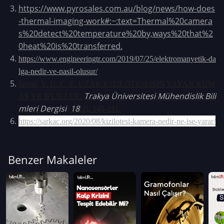
https://www.pyrosales.com.au/blog/news/how-does
-thermal-imaging-work#:~:text=Thermal%20camera
s%20detect%20temperature%20by,ways%20that%2
0heat%20is%20transferred
.
https://www.engineeringtr.com/2019/07/25/elektromanyetik-da
lga-nedir-ve-nasil-olusur/
İsmail, Y. Ü. C. E. UZAK KIZILÖTESİ IŞIN YAYAN KUM
Trakya Üniversitesi Mühendislik Bili
AŞ VE İPLİKLER.
mleri Dergisi
18
,
(2), 145-151.
https://sarkac.org/2020/08/kizilotesi-kamera-nedir-ne-ise-yarar/
Benzer Makaleler