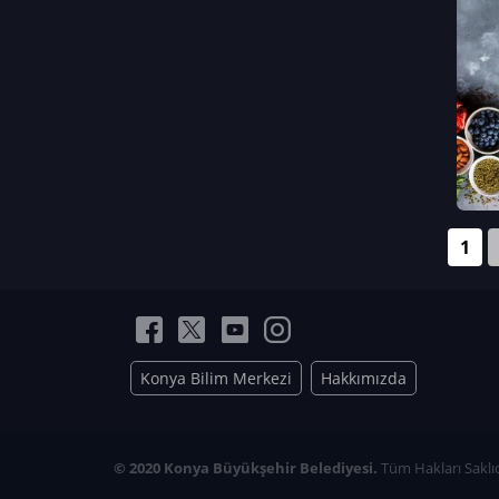
Neriman Nur Bahçıvan
İmran Verirşen
Mehmet Küçüktongur
Elmas Nur İbaoğlu
Yasemin Cömert
Müzeyyen Kalfazade
Zeynep Deresoy
Müzeyyen Büyüksamancı
1
Nazlı Ecem Görü
Esra Nur ELMAS
Konya Bilim Merkezi
Hakkımızda
© 2020 Konya Büyükşehir Belediyesi.
Tüm Hakları Saklıd