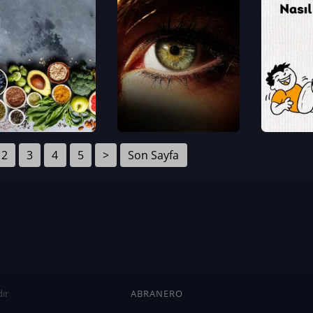
2
3
4
5
>
Son Sayfa
ır
ABRANERO