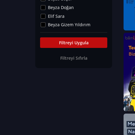
Kültür&Sanat
Beyza Doğan
Yaşam Tavsiyeleri
Elif Sara
Merakoloji
Beyza Gizem Yıldırım
Sağlık Tümü
İlknur İyigökler
Nadir Hastalıklar
Büşra Elif Kıvrak
Filtreyi Uygula
Eğitim Bilimleri
Fatma Beyza Öztürk
Filtreyi Sıfırla
Can TORUN
Hasan Gürel
Dilara Güven
Elif Sara
Ayşe Edanur Başer
Gözde Düriye Alkan
Onur Erdoğan
Ceren Eda Erol
Hacer Nur Küçükkırlı