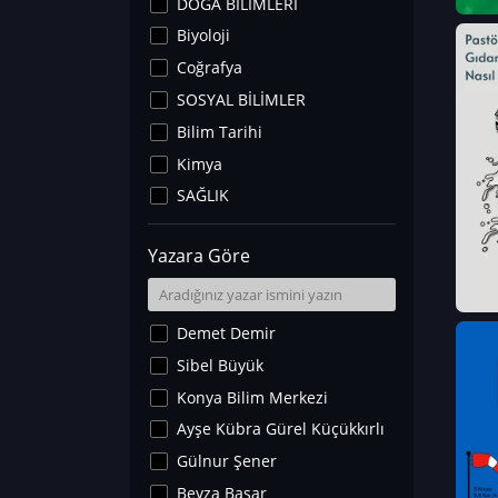
DOĞA BİLİMLERİ
Biyoloji
Coğrafya
SOSYAL BİLİMLER
Bilim Tarihi
Kimya
SAĞLIK
Sanat Tarihi
Yazara Göre
Fizik
Yer Bilimleri
Astronomi ve Uzay
Demet Demir
Noroloji
Sibel Büyük
Matematik
Konya Bilim Merkezi
Teknoloji
Ayşe Kübra Gürel Küçükkırlı
İklim Değişikliği
Gülnur Şener
Arkeoloji
Beyza Başar