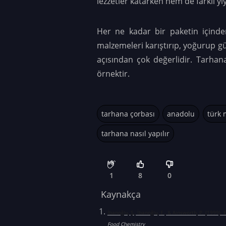
lezzetler katarken hem de farklı yi
Her ne kadar bir paketin içind
malzemeleri karıştırıp, yoğurup g
açısından çok değerlidir. Tarhana
örnektir.
tarhana çorbası
anadolu
türk 
tarhana nasıl yapılır
1
8
0
Kaynakça
İbanoǧlu, Ş., İbanoǧlu, E., & Ainsworth, P. (1999).
Food Chemistry