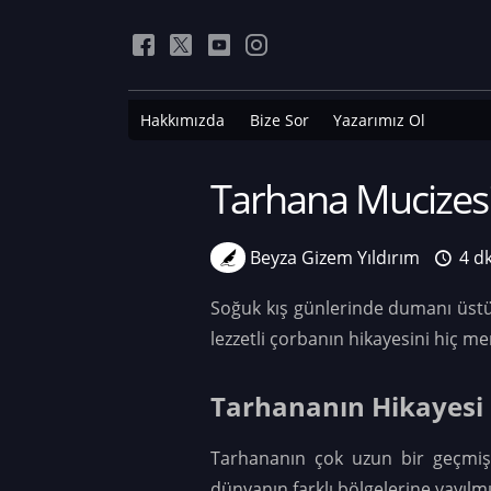
Hakkımızda
Bize Sor
Yazarımız Ol
Tarhana Mucizes
Beyza Gizem Yıldırım
4 d
Soğuk kış günlerinde dumanı üstün
lezzetli çorbanın hikayesini hiç me
Tarhananın Hikayesi
Tarhananın çok uzun bir geçmişi 
dünyanın farklı bölgelerine yayıl