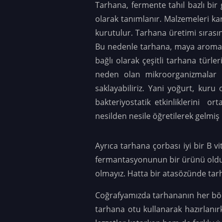
Tarhana, fermente tahıl bazlı bir g
olarak tanımlanır. Malzemeleri k
kurutulur. Tarhana üretimi sırası
Bu nedenle tarhana, maya aroması 
bağlı olarak çeşitli tarhana türle
neden olan mikroorganizmalar ü
saklayabiliriz. Yani yoğurt, kuru
bakteriyostatik etkinliklerini o
nesilden nesile öğretilerek gelmiş b
Ayrıca tarhana çorbası iyi bir B v
fermantasyonunun bir ürünü olduğu
olmayız. Hatta bir atasözünde tarh
Coğrafyamızda tarhananın her bölg
tarhana otu kullanarak hazırlanırk