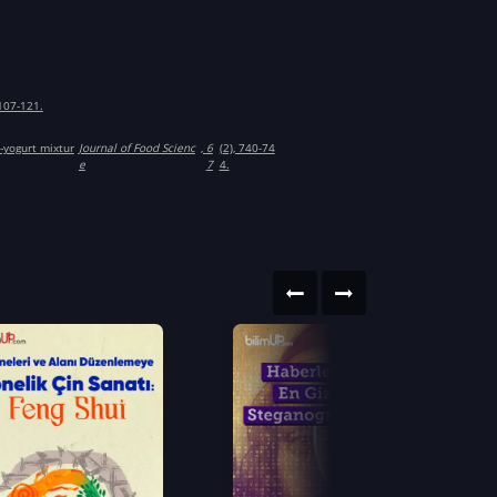
 107-121.
r‐yogurt mixtur
Journal of Food Scienc
,
6
(2), 740-74
e
7
4.