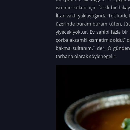
isminin kökeni için farklı bir hika
İftar vakti yaklaştığında Tek katlı
üzerinde buram buram tüten, tütt
yiyecek yoktur. Ev sahibi fazla bi
çorba akşamki kısmetimiz oldu.” di
bakma sultanım.” der. O günden 
tarhana olarak söylenegelir.