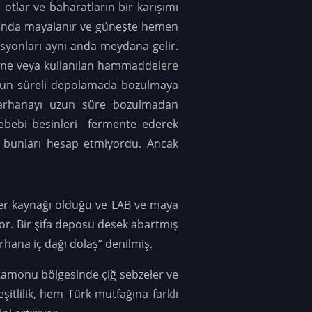
, otlar ve baharatların bir karışımı
asında mayalanır ve güneşte hemen
asyonları aynı anda meydana gelir.
emine veya kullanılan hammaddelere
er uzun süreli depolamada bozulmaya
 tarhanayı uzun süre bozulmadan
n sebebi besinleri fermente ederek
en bunları hesap etmiyordu. Ancak
itler kaynağı olduğu ve LAB ve maya
or. Bir şifa deposu desek abartmış
rhana iç dağı dolaş” denilmiş.
stamonu bölgesinde çiğ sebzeler ve
şitlilik, hem Türk mutfağına farklı