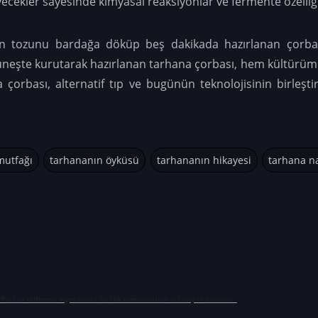
yecekler sayesinde kimyasal reaksiyonlar ve fermente özelliğin
en tozunu bardağa döküp beş dakikada hazırlanan çorbal
üneşte kurutarak hazırlanan tarhana çorbası, hem kültürümü
 çorbası, alternatif tıp ve bugünün teknolojisinin birleşti
mutfağı
tarhananın öyküsü
tarhananın hikayesi
tarhana na
 Effect of different ingredients on the fermentation activity in tarhana.