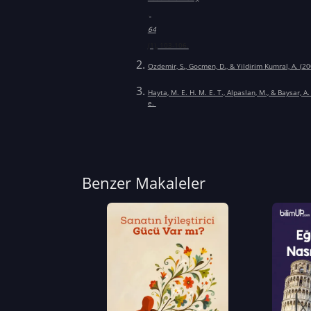
,
64
(1), 103-106.
Ozdemir, S., Gocmen, D., & Yildirim Kumral, A. (2
Hayta, M. E. H. M. E. T., Alpaslan, M., & Baysar, 
e.
Benzer Makaleler