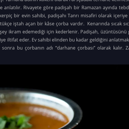
ye anlatılır. Rivayete göre padişah bir Ramazan ayında tebdil
, kerpiç bir evin sahibi, padişahı Tanrı misafiri olarak içeriy
ükçe iştah açan bir kâse çorba vardır. Kenarında sıcak sı
r şey ikram edemediği için kederlenir. Padişah, üzüntüsünü g
ye iltifat eder. Ev sahibi elinden bu kadar geldiğini anlatmak
sonra bu çorbanın adı “darhane çorbası” olarak kalır. 