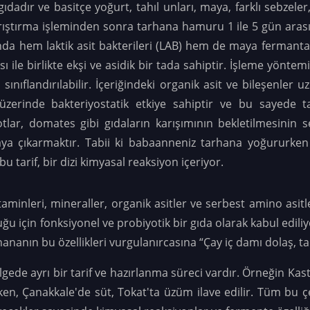
ıdadır ve basitçe yoğurt, tahıl unları, maya, farklı sebzeler
arıştırma işleminden sonra tarhana hamuru 1 ile 5 gün ar
nda hem laktik asit bakterileri (LAB) hem de maya fermant
ile birlikte ekşi ve asidik bir tada sahiptir. İşleme yönt
ri sınıflandırılabilir. İçeriğindeki organik asit ve bileşenl
zerinde bakteriyostatik etkiye sahiptir ve bu sayede
 otlar, domates gibi gıdaların karışımının bekletilmesini
rtaya çıkarmaktır. Tabii ki babaanneniz tarhana yoğururk
u tarif, bir dizi kimyasal reaksiyon içeriyor.
itaminleri, mineraller, organik asitler ve serbest amino as
 için fonksiyonel ve probiyotik bir gıda olarak kabul ediliy
ananın bu özellikleri vurgulanırcasına “Çay iç damı dolaş, ta
ede ayrı bir tarif ve hazırlanma süreci vardır. Örneğin Ka
en, Çanakkale'de süt, Tokat'ta üzüm ilave edilir. Tüm bu çe