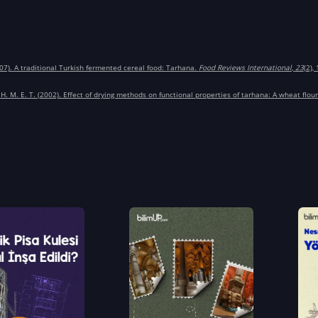
007). A traditional Turkish fermented cereal food: Tarhana.
Food Reviews International
,
23
(2),
A. H. M. E. T. (2002). Effect of drying methods on functional properties of tarhana: A wheat flou