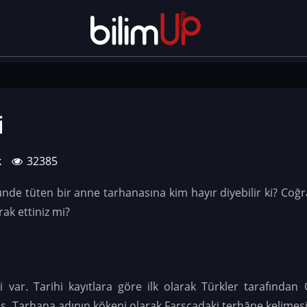
i
k
32385
de tüten bir anne tarhanasına kim hayır diyebilir ki? Coğra
rak ettiniz mi?
var. Tarihi kayıtlara göre ilk olarak Türkler tarafından
mış. Tarhana adının kökeni olarak Farsçadaki terhāne kelimes