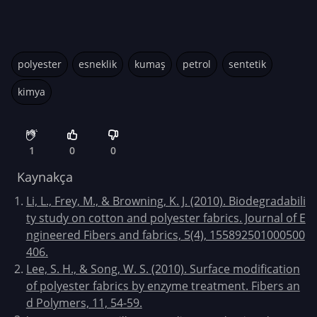
polyester
esneklik
kumaş
petrol
sentetik
kimya
1
0
0
Kaynakça
Li, L., Frey, M., & Browning, K. J. (2010). Biodegradabili
ty study on cotton and polyester fabrics. Journal of E
ngineered Fibers and fabrics, 5(4), 155892501000500
406.
Lee, S. H., & Song, W. S. (2010). Surface modification
of polyester fabrics by enzyme treatment. Fibers an
d Polymers, 11, 54-59.