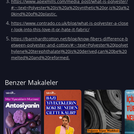
https://www.apexmills.com/media_post/what-is-polyester/
#:~:text=Polyester%20is%20a%20synthetic%20or,is%20a%2
0kind%20of%20plastic.
https://www.contrado.co.uk/blog/what-is-polyester-a-close
r-look-into-this-love-it-or-hate-it-fabric/
https://barnhardtcotton.net/blog/know-fibers-difference-b
etween-polyester-and-cotton/#:~:text=Polyester%20(polyet
hylene%20terephthalate)%20is%20derived,can%20be%20
melted%20and%20reformed.
Benzer Makaleler