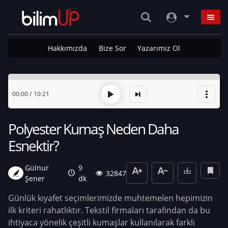
Hakkımızda
Bize Sor
Yazarımız Ol
00:00
/
10:21
Polyester Kumaş Neden Daha
Esnektir?
Gülnur
9
32847
Şener
dk
Günlük kıyafet seçimlerimizde muhtemelen hepimizin
ilk kriteri rahatlıktır. Tekstil firmaları tarafından da bu
ihtiyaca yönelik çeşitli kumaşlar kullanılarak farklı