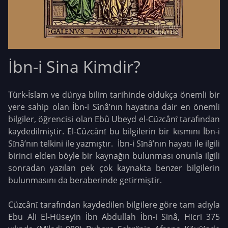
İbn-i Sina Kimdir?
Türk-İslam ve dünya bilim tarihinde oldukça önemli bir
yere sahip olan İbn-i Sȋnâ’nın hayatına dair en önemli
bilgiler, öğrencisi olan Ebû Ubeyd el-Cüzcânȋ tarafından
kaydedilmiştir. El-Cüzcânȋ bu bilgilerin bir kısmını İbn-i
Sȋnâ’nın telkini ile yazmıştır. İbn-i Sȋnâ’nın hayatı ile ilgili
birinci elden böyle bir kaynağın bulunması onunla ilgili
sonradan yazılan pek çok kaynakta benzer bilgilerin
bulunmasını da beraberinde getirmiştir.
Cüzcânȋ tarafından kaydedilen bilgilere göre tam adıyla
Ebu Ali El-Hüseyin İbn Abdullah İbn-i Sinâ, Hicri 375