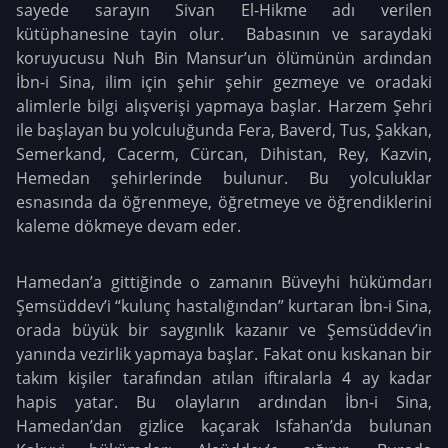
sayede sarayın Sivan El-Hikme adı verilen
kütüphanesine tayin olur. Babasının ve saraydaki
koruyucusu Nuh Bin Mansur’un ölümünün ardından
İbn-i Sina, ilim için şehir şehir gezmeye ve oradaki
alimlerle bilgi alışverişi yapmaya başlar. Harzem Şehri
ile başlayan bu yolculuğunda Fera, Baverd, Tus, Şakkan,
Semerkand, Cacerm, Cürcan, Dihistan, Rey, Kazvin,
Hemedan şehirlerinde bulunur. Bu yolculuklar
esnasında da öğrenmeye, öğretmeye ve öğrendiklerini
kaleme dökmeye devam eder.
Hamedan’a gittiğinde o zamanın Büveyhi hükümdarı
Şemsüddev’i “kulunç hastalığından” kurtaran İbn-i Sina,
orada büyük bir saygınlık kazanır ve Şemsüddev’in
yanında vezirlik yapmaya başlar. Fakat onu kıskanan bir
takım kişiler tarafından atılan iftiralarla 4 ay kadar
hapis yatar. Bu olayların ardından İbn-i Sina,
Hamedan’dan gizlice kaçarak Isfahan’da bulunan