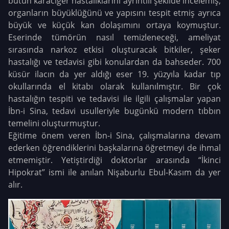
bütün karaciğer hastalıklarını ayrıntılı şekilde incelemiş,
organların büyüklüğünü ve yapısını tespit etmiş ayrıca
büyük ve küçük kan dolaşımını ortaya koymuştur.
Eserinde tümörün nasıl temizleneceği, ameliyat
sırasında narkoz etkisi oluşturacak bitkiler, şeker
hastalığı ve tedavisi gibi konulardan da bahseder. 700
küsür ilacın da yer aldığı eser 19. yüzyıla kadar tıp
okullarında el kitabı olarak kullanılmıştır. Bir çok
hastalığın tespiti ve tedavisi ile ilgili çalışmalar yapan
İbn-i Sina, tedavi usulleriyle bugünkü modern tıbbın
temelini oluşturmuştur.
Eğitime önem veren İbn-i Sina, çalışmalarına devam
ederken öğrendiklerini başkalarına öğretmeyi de ihmal
etmemiştir. Yetiştirdiği doktorlar arasında “İkinci
Hipokrat” ismi ile anılan Nişaburlu Ebul-Kasım da yer
alır.