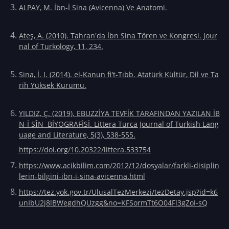
ALPAY, M. İbn-İ Sina (Avicenna) Ve Anatomi.
Ateş, A. (2010). Tahran'da İbn Sina Tören ve Kongresi. Jour
nal of Turkology, 11, 234.
Sina, İ. I. (2014). el-Kanun fi't-Tıbb. Atatürk Kültür, Dil ve Ta
rih Yüksek Kurumu.
YILDIZ, Ç. (2019). EBUZZİYA TEVFİK TARAFINDAN YAZILAN İB
N-İ SȊN BİYOGRAFİSİ. Littera Turca Journal of Turkish Lang
uage and Literature, 5(3), 538-555.
https://doi.org/10.20322/littera.533754
https://www.acikbilim.com/2012/12/dosyalar/farkli-disiplin
lerin-bilgini-ibn-i-sina-avicenna.html
https://tez.yok.gov.tr/UlusalTezMerkezi/tezDetay.jsp?id=k6
unIbU2j8lBWegdhQUzgg&no=KFSormTt6O04Fl3gZoI-sQ