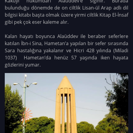
Kakuyi hükümdarı Alaüddev’e sığınır. Burada
bulunduğu dönemde de on ciltlik Lisan-ül Arap adlı dil
bilgisi kitabı başta olmak üzere yirmi ciltlik Kitap El-İnsaf
gibi pek çok eser kaleme alır.
Kalan hayatı boyunca Alaüddev ile beraber seferlere
katılan İbn-i Sina, Hametan’a yapılan bir sefer sırasında
Sara hastalığına yakalanır ve Hicri 428 yılında (Miladi
1037) Hametan’da henüz 57 yaşında iken hayata
gözlerini yumar.