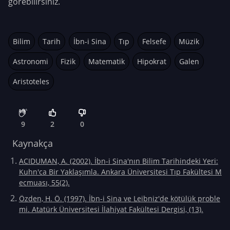
görebilirsiniz.
Bilim
Tarih
İbn-i Sina
Tıp
Felsefe
Müzik
Astronomi
Fizik
Matematik
Hipokrat
Galen
Aristoteles
9
2
0
Kaynakça
ACIDUMAN, A. (2002). İbn-i Sina'nın Bilim Tarihindeki Yeri:
Kuhn'ca Bir Yaklaşımla. Ankara Üniversitesi Tıp Fakültesi M
ecmuası, 55(2).
Özden, H. Ö. (1997). İbn-i Sina ve Leibniz'de kötülük proble
mi. Atatürk Üniversitesi İlahiyat Fakültesi Dergisi, (13).