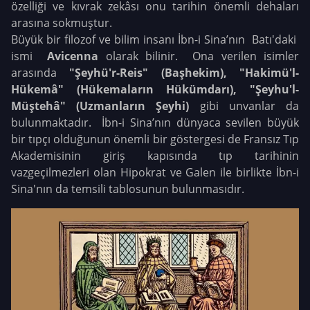
özelliği ve kıvrak zekâsı onu tarihin önemli dehaları
arasına sokmuştur.
Büyük bir filozof ve bilim insanı İbn-i Sina’nın Batı'daki
ismi
Avicenna
olarak bilinir. Ona verilen isimler
arasında
"Şeyhü'r-Reis" (Başhekim), "Hakimü'l-
Hükemâ" (Hükemaların Hükümdarı), "Şeyhu'l-
Müştehâ" (Uzmanların Şeyhi)
gibi unvanlar da
bulunmaktadır. İbn-i Sina’nın dünyaca sevilen büyük
bir tıpçı olduğunun önemli bir göstergesi de Fransız Tıp
Akademisinin giriş kapısında tıp tarihinin
vazgeçilmezleri olan Hipokrat ve Galen ile birlikte İbn-i
Sina'nın da temsili tablosunun bulunmasıdır.