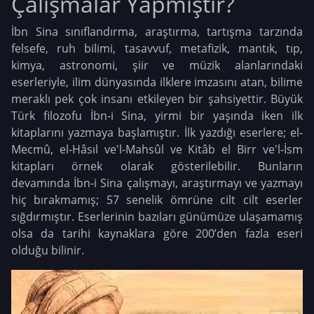
Çalışmalar Yapmıştır?
İbn Sina sınıflandırma, araştırma, tartışma tarzında
felsefe, ruh bilimi, tasavvuf, metafizik, mantık, tıp,
kimya, astronomi, şiir ve müzik alanlarındaki
eserleriyle, ilim dünyasında ilklere imzasını atan, bilime
meraklı pek çok insanı etkileyen bir şahsiyettir. Büyük
Türk filozofu İbn-i Sina, yirmi bir yaşında iken ilk
kitaplarını yazmaya başlamıştır. İlk yazdığı eserlere; el-
Mecmû, el-Hâsıl ve'l-Mahsûl ve Kitâb el Birr ve'l-İsm
kitapları örnek olarak gösterilebilir. Bunların
devamında İbn-i Sina çalışmayı, araştırmayı ve yazmayı
hiç bırakmamış; 57 senelik ömrüne cilt cilt eserler
sığdırmıştır. Eserlerinin bazıları günümüze ulaşamamış
olsa da tarihi kaynaklara göre 200’den fazla eseri
olduğu bilinir.