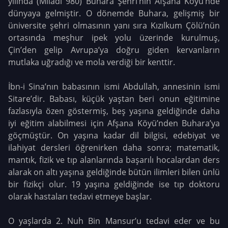
yılında (Miladi 980) Buhara Şehri’nin Afşana Köyü’nde
dünyaya gelmiştir. O dönemde Buhara, gelişmiş bir
üniversite şehri olmasının yanı sıra Kızılkum Çölü’nün
ortasında meşhur ipek yolu üzerinde kurulmuş,
Çin’den gelip Avrupa’ya doğru giden kervanların
mutlaka uğradığı ve mola verdiği bir kenttir.
İbn-i Sina’nın babasının ismi Abdullah, annesinin ismi
Sitare’dir. Babası, küçük yaştan beri onun eğitimine
fazlasıyla özen göstermiş, beş yaşına geldiğinde daha
iyi eğitim alabilmesi için Afşana Köyü’nden Buhara’ya
göçmüştür. On yaşına kadar dil bilgisi, edebiyat ve
ilahiyat dersleri öğrenirken daha sonra; matematik,
mantık, fizik ve tıp alanlarında başarılı hocalardan ders
alarak on altı yaşına geldiğinde bütün ilimleri bilen ünlü
bir fizikçi olur. 19 yaşına geldiğinde ise tıp doktoru
olarak hastaları tedavi etmeye başlar.
O yaşlarda 2. Nuh Bin Mansur’u tedavi eder ve bu