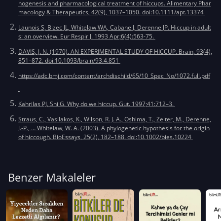
hogenesis and pharmacological treatment of hiccups. Alimentary Phar
macology & Therapeutics, 42(9), 1037–1050. doi:10.1111/apt.13374
Launois S, Bizec JL, Whitelaw WA, Cabane J, Derenne JP. Hiccup in adult
s: an overview. Eur Respir J. 1993 Apr;6(4):563-75.
DAVIS, J. N. (1970). AN EXPERIMENTAL STUDY OF HICCUP. Brain, 93(4),
851–872. doi:10.1093/brain/93.4.851
https://adc.bmj.com/content/archdischild/65/10_Spec_No/1072.full.pdf
Kahrilas PJ, Shi G. Why do we hiccup. Gut. 1997;41:712–3.
Straus, C., Vasilakos, K., Wilson, R. J. A., Oshima, T., Zelter, M., Derenne,
J.-P., … Whitelaw, W. A. (2003). A phylogenetic hypothesis for the origin
of hiccough. BioEssays, 25(2), 182–188. doi:10.1002/bies.10224
Benzer Makaleler