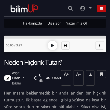
Hakkımızda
Bize Sor
Yazarımız Ol
00:00
/
3:27
Neden Hıçkırık Tutar?
Ayşe
3
Edanur
33660
dk
Başer
Her insanı beklenmedik bir anda aniden bir hıçkırık
tutmuştur. İlk başta eğlenceli gibi gözükse de kısa bir
süre sonra durum sıkıcı bir hâl alabilir. Sıkıcı olsa iyi,