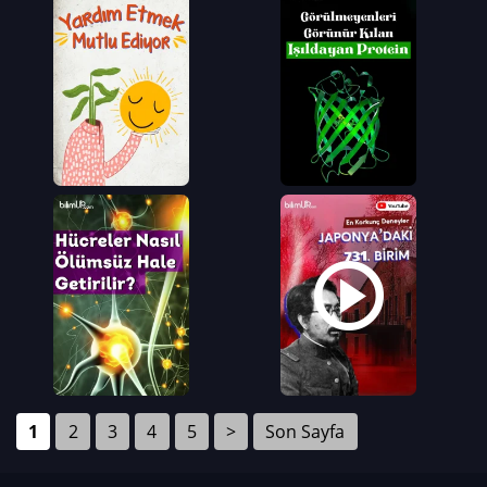
1
2
3
4
5
>
Son Sayfa