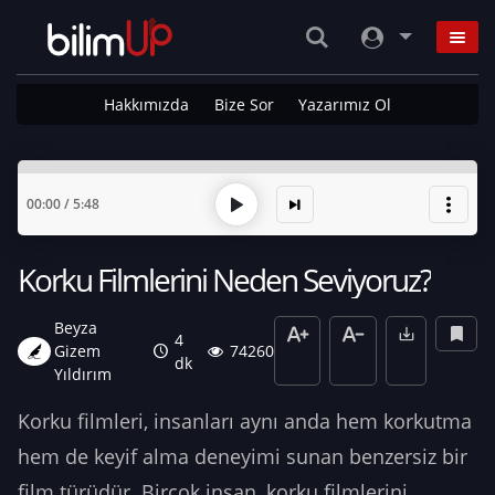
Hakkımızda
Bize Sor
Yazarımız Ol
00:00
/
5:48
Korku Filmlerini Neden Seviyoruz?
Beyza
4
Gizem
74260
dk
Yıldırım
Korku filmleri, insanları aynı anda hem korkutma
hem de keyif alma deneyimi sunan benzersiz bir
film türüdür. Birçok insan, korku filmlerini