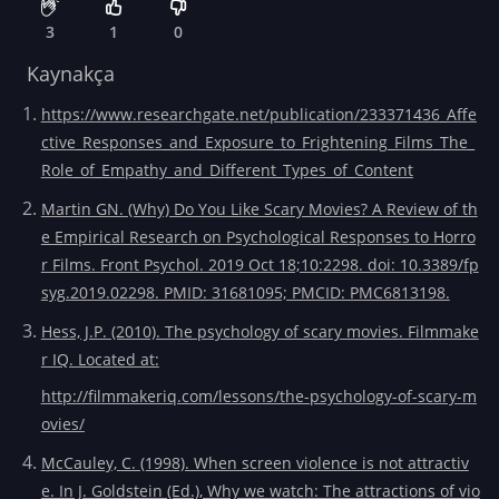
3
1
0
Kaynakça
https://www.researchgate.net/publication/233371436_Affe
ctive_Responses_and_Exposure_to_Frightening_Films_The_
Role_of_Empathy_and_Different_Types_of_Content
Martin GN. (Why) Do You Like Scary Movies? A Review of th
e Empirical Research on Psychological Responses to Horro
r Films. Front Psychol. 2019 Oct 18;10:2298. doi: 10.3389/fp
syg.2019.02298. PMID: 31681095; PMCID: PMC6813198.
Hess, J.P. (2010). The psychology of scary movies. Filmmake
r IQ. Located at:
http://filmmakeriq.com/lessons/the-psychology-of-scary-m
ovies/
McCauley, C. (1998). When screen violence is not attractiv
e. In J. Goldstein (Ed.), Why we watch: The attractions of vio