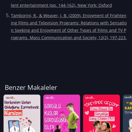
lent entertainment (pp. 144-162). New York: Oxford
Tamborini, R., & Weaver, J. B. (2009). Enjoyment of Frighten
ing Films and Television Programs: Relations with Sensatio
n Seeking and Enjoyment of Other Types of Films and TV P
rograms. Mass Communication and Society, 12(2), 197-223.
Benzer Makaleler