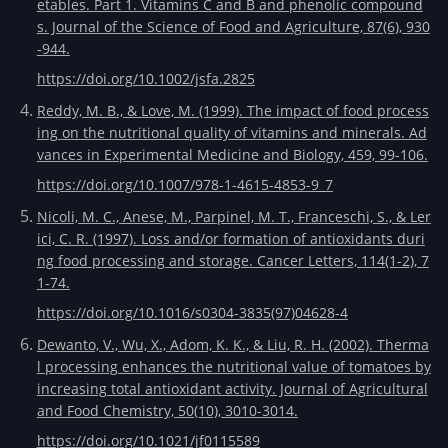
etables. Part 1. Vitamins C and B and phenolic compound
s. Journal of the Science of Food and Agriculture, 87(6), 930
-944.
https://doi.org/10.1002/jsfa.2825
Reddy, M. B., & Love, M. (1999). The impact of food process
ing on the nutritional quality of vitamins and minerals. Ad
vances in Experimental Medicine and Biology, 459, 99-106.
https://doi.org/10.1007/978-1-4615-4853-9_7
Nicoli, M. C., Anese, M., Parpinel, M. T., Franceschi, S., & Ler
ici, C. R. (1997). Loss and/or formation of antioxidants duri
ng food processing and storage. Cancer Letters, 114(1-2), 7
1-74.
https://doi.org/10.1016/s0304-3835(97)04628-4
Dewanto, V., Wu, X., Adom, K. K., & Liu, R. H. (2002). Therma
l processing enhances the nutritional value of tomatoes by
increasing total antioxidant activity. Journal of Agricultural
and Food Chemistry, 50(10), 3010-3014.
https://doi.org/10.1021/jf0115589