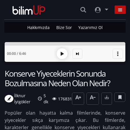
Hakkımızda
Bize Sor
Yazarımız Ol
00:00
/
6:46
Konserve Yiyeceklerin Sonunda
Bozulmasına Neden Olan Nedir?
İlknur
5
176831
İyigökler
dk
Popüler olan hayatta kalma filmlerinde, konserve
yiyecekler sıkça karşımıza çıkar. Bu filmlerde,
karakterler genellikle konserve yiyecekleri kullanarak