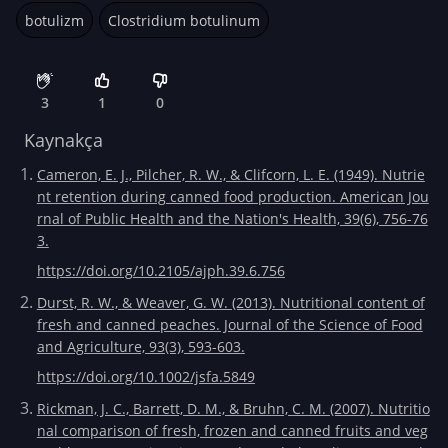
botulizm
Clostridium botulinum
3
1
0
Kaynakça
Cameron, E. J., Pilcher, R. W., & Clifcorn, L. E. (1949). Nutrie
nt retention during canned food production. American Jou
rnal of Public Health and the Nation's Health, 39(6), 756-76
3.
https://doi.org/10.2105/ajph.39.6.756
Durst, R. W., & Weaver, G. W. (2013). Nutritional content of
fresh and canned peaches. Journal of the Science of Food
and Agriculture, 93(3), 593-603.
https://doi.org/10.1002/jsfa.5849
Rickman, J. C., Barrett, D. M., & Bruhn, C. M. (2007). Nutritio
nal comparison of fresh, frozen and canned fruits and veg