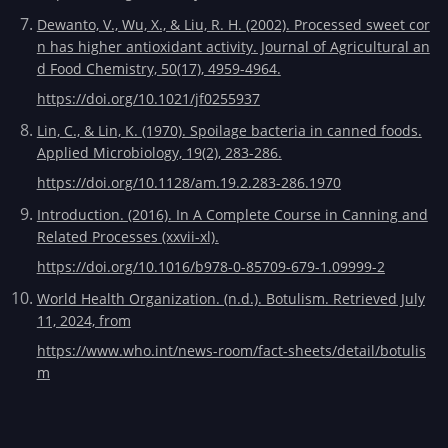
Dewanto, V., Wu, X., & Liu, R. H. (2002). Processed sweet cor
n has higher antioxidant activity. Journal of Agricultural an
d Food Chemistry, 50(17), 4959-4964.
https://doi.org/10.1021/jf0255937
Lin, C., & Lin, K. (1970). Spoilage bacteria in canned foods.
Applied Microbiology, 19(2), 283-286.
https://doi.org/10.1128/am.19.2.283-286.1970
Introduction. (2016). In A Complete Course in Canning and
Related Processes (xxvii-xl).
https://doi.org/10.1016/b978-0-85709-679-1.09999-2
World Health Organization. (n.d.). Botulism. Retrieved July
11, 2024, from
https://www.who.int/news-room/fact-sheets/detail/botulis
m