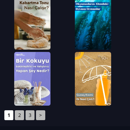
1
2
3
>