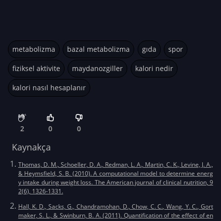
metabolizma
bazal metabolizma
gıda
spor
fiziksel aktivite
maydanozgiller
kalori nedir
kalori nasıl hesaplanır
2
0
0
Kaynakça
Thomas, D. M., Schoeller, D. A., Redman, L. A., Martin, C. K., Levine, J. A.,
& Heymsfield, S. B. (2010). A computational model to determine energ
y intake during weight loss. The American journal of clinical nutrition, 9
2(6), 1326-1331.
Hall, K. D., Sacks, G., Chandramohan, D., Chow, C. C., Wang, Y. C., Gort
maker, S. L., & Swinburn, B. A. (2011). Quantification of the effect of en