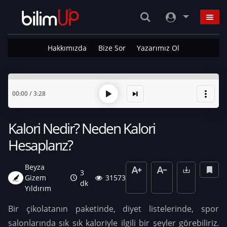
Hakkımızda
Bize Sor
Yazarımız Ol
00:00
/
3:28
Kalori Nedir? Neden Kalori
Hesaplarız?
Beyza
3
Gizem
31573
dk
Yıldırım
Bir çikolatanın paketinde, diyet listelerinde, spor
salonlarında sık sık kaloriyle ilgili bir şeyler görebiliriz.