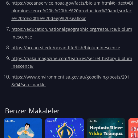
https://oceanservice.noaa.gov/facts/biolum.html#:~:text=Bi
oluminescence%20is%20the%20production%20and,surfac
e%20to%20the%20deep%20seafloor
https://education.nationalgeographic.org/resource/biolum
inescence
https://ocean.si.edu/ocean-life/fish/bioluminescence
https://hakaimagazine.com/features/secret-history-biolum
inescence/
https://www.environment.sa.gov.au/goodliving/posts/201
8/04/sea-sparkle
Benzer Makaleler