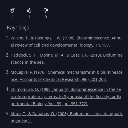
1
1
0
Kaynakça
Wilson, T., & Hastings, J. W. (1998). Bioluminescence. Annu
al review of cell and developmental biology, 14, 197.
Haddock, S. H., Moline, M. A., & Case, J. F. (2010). Biolumine
scence in the sea.
McCapra, F. (1976). Chemical mechanisms in bioluminesce
nce. Accounts of Chemical Research, 9(6), 201-208.
Shimomura, O. (1985, January). Bioluminescence in the se
a: photoprotein systems. In Symposia of the Society for Ex
perimental Biology (Vol. 39, pp. 351-372).
Altun, T., & Danabas, D. (2008). Bioluminescence in aquatic
organisms.