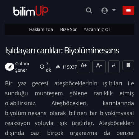
Hakkımızda
Bize Sor
Yazarımız Ol
Işıldayan canlılar: Biyolüminesans
Gülnur
7
115037
Şener
dk
Bir yaz gecesi ateşböceklerinin ışıltıları ile
sunduğu muhteşem şölene tanıklık etmiş
olabilirsiniz. Ateşböcekleri, karınlarında
biyolüminesans olarak bilinen bir biyokimyasal
reaksiyon yoluyla ışık üretirler. Ateşböcekleri
dışında bazı birçok organizma da benzer