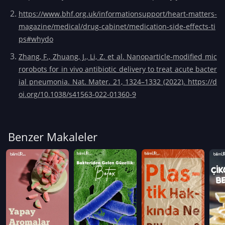
https://www.bhf.org.uk/informationsupport/heart-matters-
magazine/medical/drug-cabinet/medication-side-effects-ti
ps#whydo
Zhang, F., Zhuang, J., Li, Z. et al. Nanoparticle-modified mic
rorobots for in vivo antibiotic delivery to treat acute bacter
ial pneumonia. Nat. Mater. 21, 1324–1332 (2022). https://d
oi.org/10.1038/s41563-022-01360-9
Benzer Makaleler