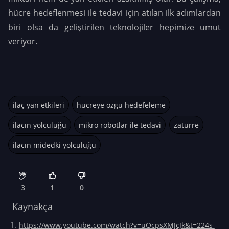
hücre hedeflenmesi ile tedavi için atılan ilk adımlardan
biri olsa da geliştirilen teknolojiler hepimize umut
veriyor.
ilaç yan etkileri
hücreye özgü hedefeleme
ilacın yolculuğu
mikro robotlar ile tedavi
zatürre
ilacın midedki yolculuğu
3
1
0
Kaynakça
https://www.youtube.com/watch?v=uOcpsXMJcJk&t=224s