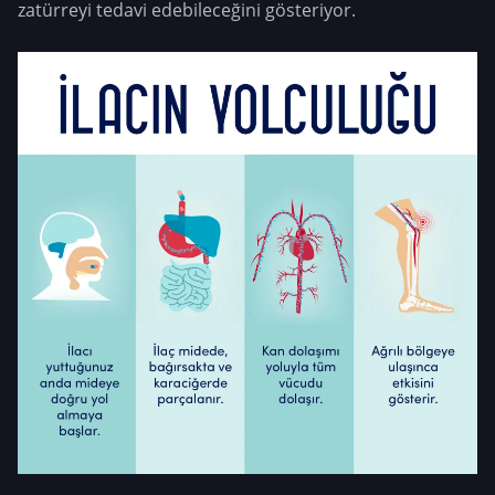
zatürreyi tedavi edebileceğini gösteriyor.