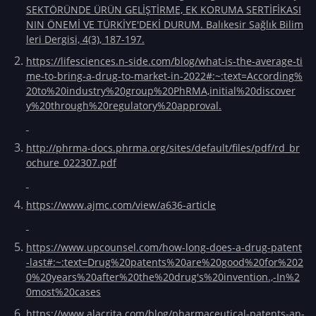
SEKTÖRÜNDE ÜRÜN GELİŞTİRME, EK KORUMA SERTİFİKASI
NIN ÖNEMİ VE TÜRKİYE'DEKİ DURUM. Balıkesir Sağlık Bilim
leri Dergisi, 4(3), 187-197.
https://lifesciences.n-side.com/blog/what-is-the-average-ti
me-to-bring-a-drug-to-market-in-2022#:~:text=According%
20to%20industry%20group%20PhRMA,initial%20discover
y%20through%20regulatory%20approval.
http://phrma-docs.phrma.org/sites/default/files/pdf/rd_br
ochure_022307.pdf
https://www.ajmc.com/view/a636-article
https://www.upcounsel.com/how-long-does-a-drug-patent
-last#:~:text=Drug%20patents%20are%20good%20for%202
0%20years%20after%20the%20drug's%20invention.,-In%2
0most%20cases
https://www.alacrita.com/blog/pharmaceutical-patents-an-