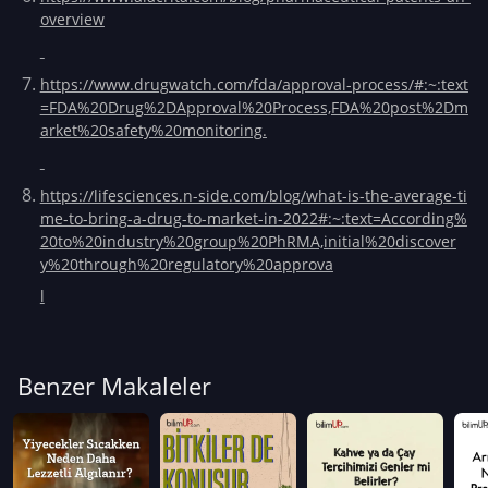
overview
https://www.drugwatch.com/fda/approval-process/#:~:text
=FDA%20Drug%2DApproval%20Process,FDA%20post%2Dm
arket%20safety%20monitoring.
https://lifesciences.n-side.com/blog/what-is-the-average-ti
me-to-bring-a-drug-to-market-in-2022#:~:text=According%
20to%20industry%20group%20PhRMA,initial%20discover
y%20through%20regulatory%20approva
l
Benzer Makaleler