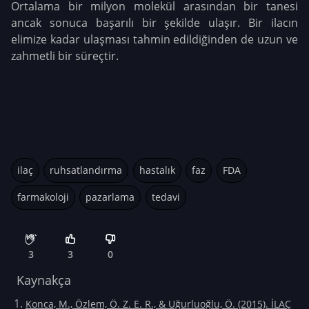
Ortalama bir milyon molekül arasından bir tanesi
ancak sonuca başarılı bir şekilde ulaşır. Bir ilacın
elimize kadar ulaşması tahmin edildiğinden de uzun ve
zahmetli bir süreçtir.
ilaç
ruhsatlandırma
hastalık
faz
FDA
farmakoloji
pazarlama
tedavi
3
3
0
Kaynakça
Konca, M., Özlem, Ö. Z. E. R., & Uğurluoğlu, Ö. (2015). İLAÇ