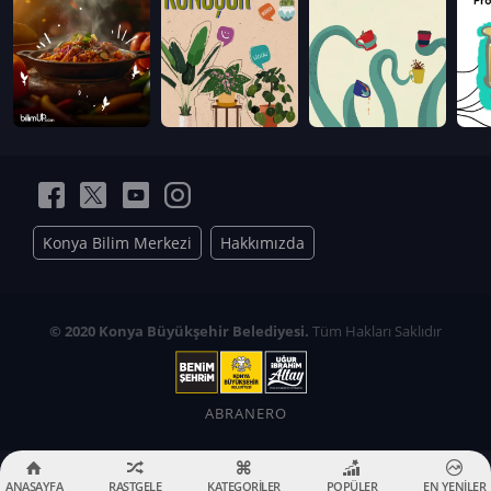
Konya Bilim Merkezi
Hakkımızda
© 2020 Konya Büyükşehir Belediyesi.
Tüm Hakları Saklıdır
ABRANERO
ANASAYFA
RASTGELE
KATEGORİLER
POPÜLER
EN YENİLER