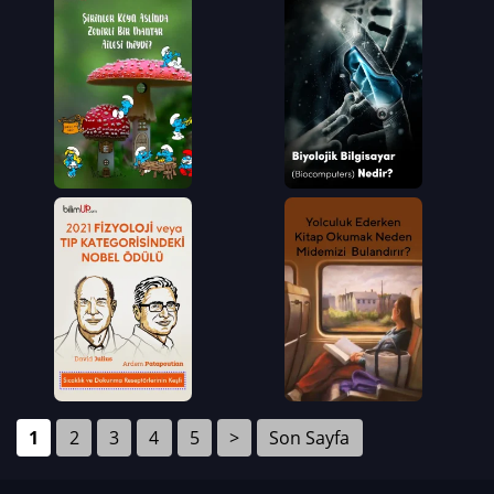
1
2
3
4
5
>
Son Sayfa