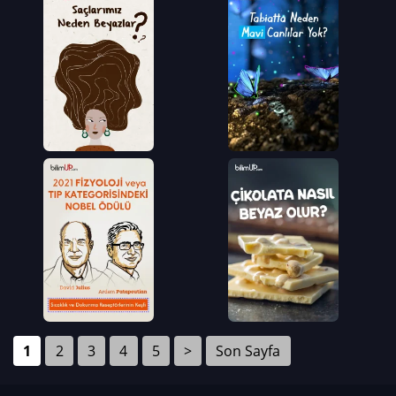
1
2
3
4
5
>
Son Sayfa