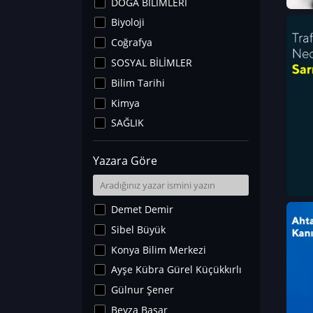
DOĞA BİLİMLERİ
Biyoloji
Coğrafya
SOSYAL BİLİMLER
Bilim Tarihi
Kimya
SAĞLIK
Sanat Tarihi
Yazara Göre
Fizik
Yer Bilimleri
Astronomi ve Uzay
Demet Demir
Noroloji
Sibel Büyük
Matematik
Konya Bilim Merkezi
Teknoloji
Ayşe Kübra Gürel Küçükkırlı
İklim Değişikliği
Gülnur Şener
Arkeoloji
Beyza Başar