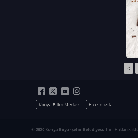
Neriman Nur Bahçıvan
İmran Verirşen
Mehmet Küçüktongur
Elmas Nur İbaoğlu
Yasemin Cömert
Müzeyyen Kalfazade
Zeynep Deresoy
Müzeyyen Büyüksamancı
<
Nazlı Ecem Görü
Esra Nur ELMAS
Konya Bilim Merkezi
Hakkımızda
© 2020 Konya Büyükşehir Belediyesi.
Tüm Hakları Saklıd