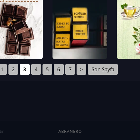
1
2
3
4
5
6
7
>
Son Sayfa
ır
ABRANERO