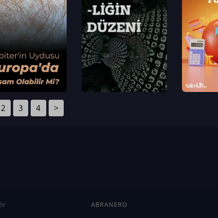
2
3
4
>
ır
ABRANERO