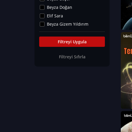
Kültür&Sanat
Beyza Doğan
Yaşam Tavsiyeleri
Elif Sara
Merakoloji
Beyza Gizem Yıldırım
Sağlık Tümü
İlknur İyigökler
Nadir Hastalıklar
Büşra Elif Kıvrak
Filtreyi Uygula
Eğitim Bilimleri
Fatma Beyza Öztürk
Filtreyi Sıfırla
Can TORUN
Hasan Gürel
Dilara Güven
Elif Sara
Ayşe Edanur Başer
Gözde Düriye Alkan
Onur Erdoğan
Ceren Eda Erol
Hacer Nur Küçükkırlı