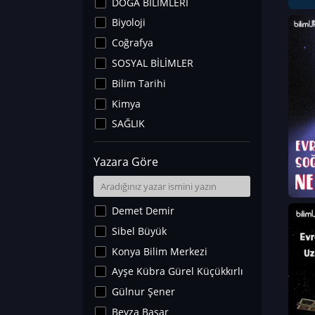
DOĞA BİLİMLERİ
Biyoloji
Coğrafya
SOSYAL BİLİMLER
Bilim Tarihi
Kimya
SAĞLIK
Sanat Tarihi
Yazara Göre
Fizik
Yer Bilimleri
Astronomi ve Uzay
Demet Demir
Noroloji
Sibel Büyük
Matematik
Konya Bilim Merkezi
Teknoloji
Ayşe Kübra Gürel Küçükkırlı
İklim Değişikliği
Gülnur Şener
Arkeoloji
Beyza Başar