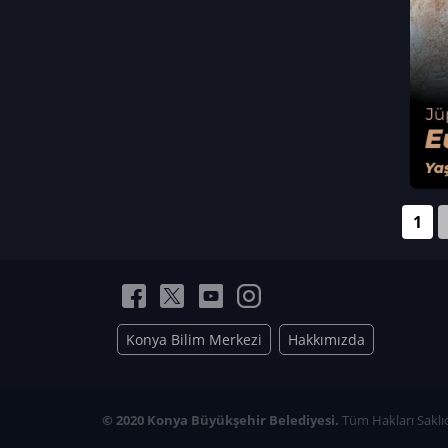
Neriman Nur Bahçıvan
İmran Verirşen
Mehmet Küçüktongur
Elmas Nur İbaoğlu
Yasemin Cömert
Müzeyyen Kalfazade
Zeynep Deresoy
Müzeyyen Büyüksamancı
1
Nazlı Ecem Görü
Esra Nur ELMAS
Konya Bilim Merkezi
Hakkımızda
© 2020 Konya Büyükşehir Belediyesi.
Tüm Hakları Saklıd