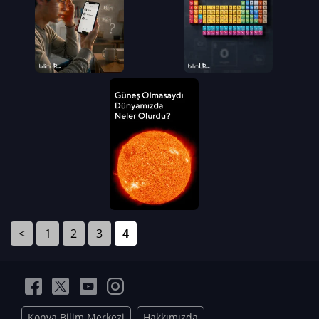
<
1
2
3
4
Konya Bilim Merkezi
Hakkımızda