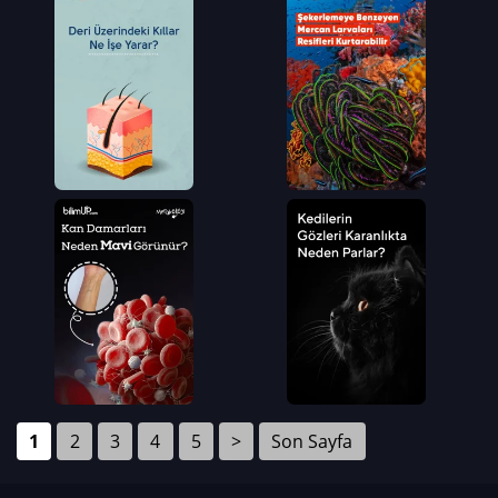
1
2
3
4
5
>
Son Sayfa