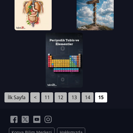
İlk Sayfa
<
11
12
13
14
15
Konya Bilim Merkezi
Hakkımızda