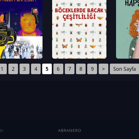
1
2
3
4
5
6
7
8
9
>
Son Sayfa
ır
ABRANERO