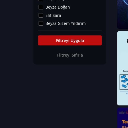
Kültür&Sanat
Beyza Doğan
Yaşam Tavsiyeleri
Elif Sara
Merakoloji
Beyza Gizem Yıldırım
Sağlık Tümü
İlknur İyigökler
Nadir Hastalıklar
Büşra Elif Kıvrak
Filtreyi Uygula
Eğitim Bilimleri
Fatma Beyza Öztürk
Filtreyi Sıfırla
Can TORUN
Hasan Gürel
Dilara Güven
Elif Sara
Ayşe Edanur Başer
Gözde Düriye Alkan
Onur Erdoğan
Ceren Eda Erol
Hacer Nur Küçükkırlı