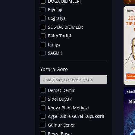
DOĞA BİLİMLERİ
Biyoloji
Coğrafya
SOSYAL BİLİMLER
Bilim Tarihi
Kimya
SAĞLIK
Sanat Tarihi
Yazara Göre
Fizik
Yer Bilimleri
Astronomi ve Uzay
Demet Demir
Noroloji
Sibel Büyük
Matematik
Konya Bilim Merkezi
Teknoloji
Ayşe Kübra Gürel Küçükkırlı
İklim Değişikliği
Gülnur Şener
Arkeoloji
Beyza Başar