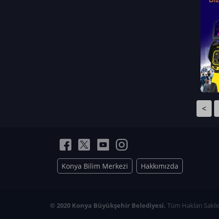
Neriman Nur Bahçıvan
İmran Verirşen
Mehmet Küçüktongur
Elmas Nur İbaoğlu
Yasemin Cömert
Müzeyyen Kalfazade
Zeynep Deresoy
Müzeyyen Büyüksamancı
<
Nazlı Ecem Görü
Esra Nur ELMAS
Konya Bilim Merkezi
Hakkımızda
© 2020 Konya Büyükşehir Belediyesi.
Tüm Hakları Saklıd