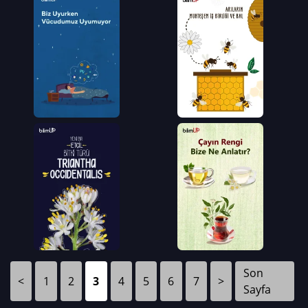
Son
<
1
2
3
4
5
6
7
>
Sayfa