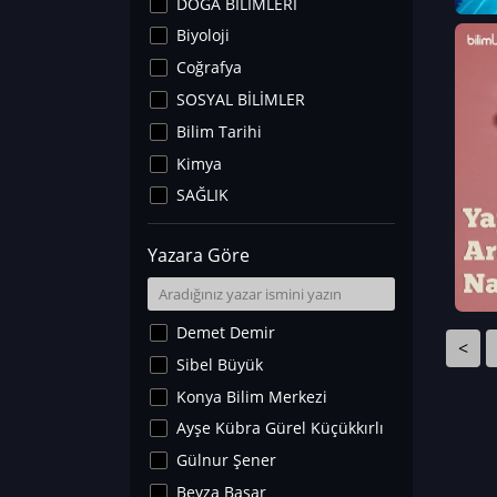
DOĞA BİLİMLERİ
Biyoloji
Coğrafya
SOSYAL BİLİMLER
Bilim Tarihi
Kimya
SAĞLIK
Sanat Tarihi
Yazara Göre
Fizik
Yer Bilimleri
Astronomi ve Uzay
Demet Demir
<
Noroloji
Sibel Büyük
Matematik
Konya Bilim Merkezi
Teknoloji
Ayşe Kübra Gürel Küçükkırlı
İklim Değişikliği
Gülnur Şener
Arkeoloji
Beyza Başar