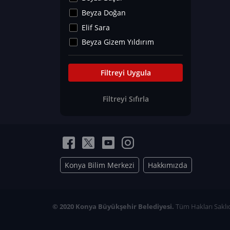
Kültür&Sanat
Beyza Doğan
Yaşam Tavsiyeleri
Elif Sara
Merakoloji
Beyza Gizem Yıldırım
Sağlık Tümü
İlknur İyigökler
Nadir Hastalıklar
Büşra Elif Kıvrak
Filtreyi Uygula
Eğitim Bilimleri
Fatma Beyza Öztürk
Filtreyi Sıfırla
Can TORUN
Hasan Gürel
Dilara Güven
Elif Sara
Ayşe Edanur Başer
Konya Bilim Merkezi
Hakkımızda
Gözde Düriye Alkan
Onur Erdoğan
Ceren Eda Erol
© 2020 Konya Büyükşehir Belediyesi.
Tüm Hakları Saklıd
Hacer Nur Küçükkırlı