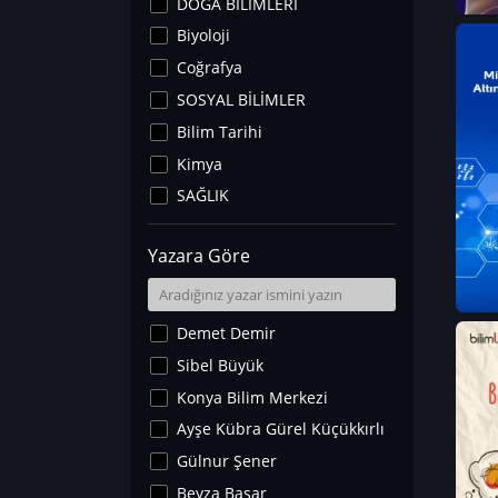
DOĞA BİLİMLERİ
Biyoloji
Coğrafya
SOSYAL BİLİMLER
Bilim Tarihi
Kimya
SAĞLIK
Sanat Tarihi
Yazara Göre
Fizik
Yer Bilimleri
Astronomi ve Uzay
Demet Demir
Noroloji
Sibel Büyük
Matematik
Konya Bilim Merkezi
Teknoloji
Ayşe Kübra Gürel Küçükkırlı
İklim Değişikliği
Gülnur Şener
Arkeoloji
Beyza Başar