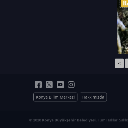
Neriman Nur Bahçıvan
İmran Verirşen
Mehmet Küçüktongur
Elmas Nur İbaoğlu
Yasemin Cömert
Müzeyyen Kalfazade
Zeynep Deresoy
Müzeyyen Büyüksamancı
<
Nazlı Ecem Görü
Esra Nur ELMAS
Konya Bilim Merkezi
Hakkımızda
© 2020 Konya Büyükşehir Belediyesi.
Tüm Hakları Saklıd