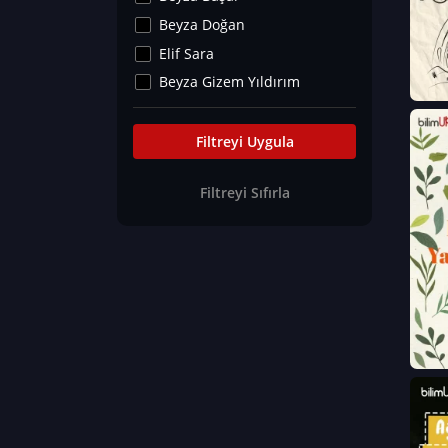
Kültür&Sanat
Beyza Doğan
Yaşam Tavsiyeleri
Elif Sara
Merakoloji
Beyza Gizem Yıldırım
Sağlık Tümü
İlknur İyigökler
Nadir Hastalıklar
Büşra Elif Kıvrak
Filtreyi Uygula
Eğitim Bilimleri
Fatma Beyza Öztürk
Filtreyi Sıfırla
Can TORUN
Hasan Gürel
Dilara Güven
Elif Sara
Ayşe Edanur Başer
Gözde Düriye Alkan
Onur Erdoğan
Ceren Eda Erol
Hacer Nur Küçükkırlı