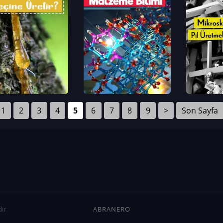
1
2
3
4
5
6
7
8
9
>
Son Sayfa
ır
ABRANERO