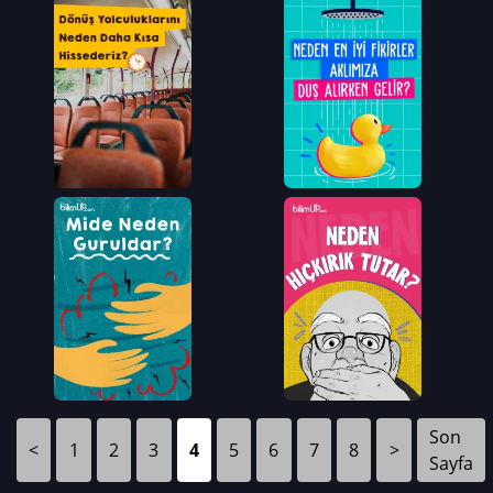
Son
<
1
2
3
4
5
6
7
8
>
Sayfa