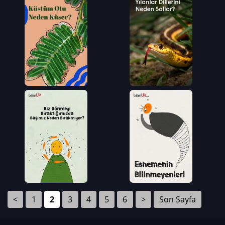
<
1
2
3
4
5
6
>
Son Sayfa