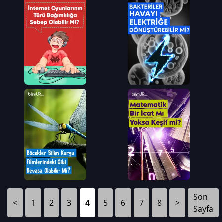
Son
<
1
2
3
4
5
6
7
8
>
Sayfa