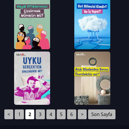
<
1
2
3
4
5
6
>
Son Sayfa