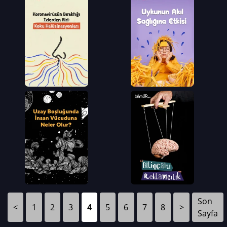
Son
<
1
2
3
4
5
6
7
8
>
Sayfa