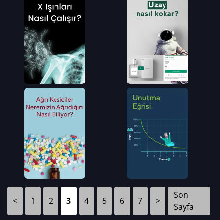
Son
<
1
2
3
4
5
6
7
>
Sayfa