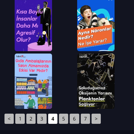
<
1
2
3
4
5
6
7
>