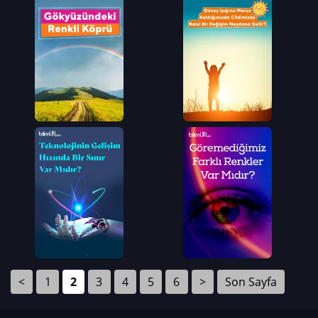
<
1
2
3
4
5
6
>
Son Sayfa