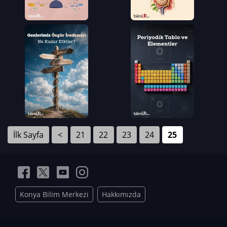
İlk Sayfa
<
21
22
23
24
25
Konya Bilim Merkezi
Hakkımızda