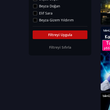
Kültür&Sanat
Beyza Doğan
Yaşam Tavsiyeleri
Elif Sara
Merakoloji
Beyza Gizem Yıldırım
Sağlık Tümü
İlknur İyigökler
Nadir Hastalıklar
Büşra Elif Kıvrak
Filtreyi Uygula
Eğitim Bilimleri
Fatma Beyza Öztürk
Filtreyi Sıfırla
Can TORUN
Hasan Gürel
Dilara Güven
Elif Sara
Ayşe Edanur Başer
Gözde Düriye Alkan
Onur Erdoğan
Ceren Eda Erol
Hacer Nur Küçükkırlı