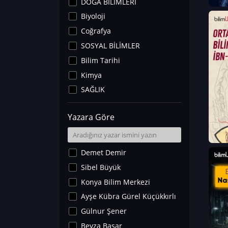
DOĞA BİLİMLERİ
Biyoloji
Coğrafya
SOSYAL BİLİMLER
Bilim Tarihi
Kimya
SAĞLIK
Sanat Tarihi
Yazara Göre
Fizik
Yer Bilimleri
Astronomi ve Uzay
Demet Demir
Noroloji
Sibel Büyük
Matematik
Konya Bilim Merkezi
Teknoloji
Ayşe Kübra Gürel Küçükkırlı
İklim Değişikliği
Gülnur Şener
Arkeoloji
Beyza Başar