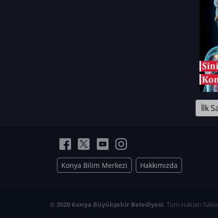
Neriman Nur Bahçıvan
İmran Verirşen
Mehmet Küçüktongur
Elmas Nur İbaoğlu
Yasemin Cömert
Müzeyyen Kalfazade
Zeynep Deresoy
Müzeyyen Büyüksamancı
İlk S
Nazlı Ecem Görü
Esra Nur ELMAS
Konya Bilim Merkezi
Hakkımızda
© 2020 Konya Büyükşehir Belediyesi.
Tüm Hakları Saklıd