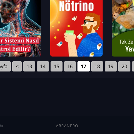
ayfa
<
13
14
15
16
17
18
19
20
ır
ABRANERO