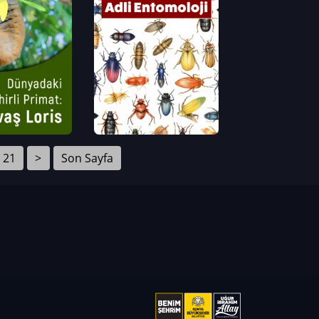
21
>
Son Sayfa