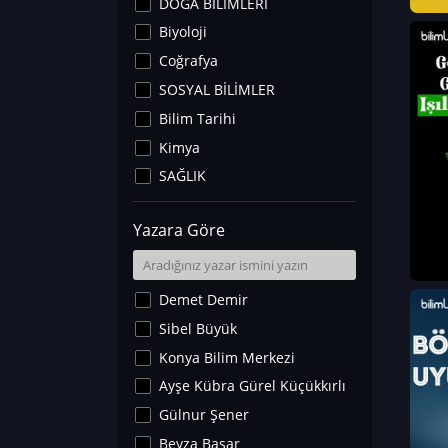
DOĞA BİLİMLERİ
Biyoloji
Coğrafya
SOSYAL BİLİMLER
Bilim Tarihi
Kimya
SAĞLIK
Sanat Tarihi
Yazara Göre
Fizik
Yer Bilimleri
Astronomi ve Uzay
Demet Demir
Noroloji
Sibel Büyük
Matematik
Konya Bilim Merkezi
Teknoloji
Ayşe Kübra Gürel Küçükkırlı
İklim Değişikliği
Gülnur Şener
Arkeoloji
Beyza Başar