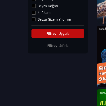
Kültür&Sanat
Beyza Doğan
Yaşam Tavsiyeleri
Elif Sara
Merakoloji
Beyza Gizem Yıldırım
Sağlık Tümü
İlknur İyigökler
Nadir Hastalıklar
Büşra Elif Kıvrak
Filtreyi Uygula
Eğitim Bilimleri
Fatma Beyza Öztürk
Filtreyi Sıfırla
Can TORUN
Hasan Gürel
Dilara Güven
Elif Sara
Ayşe Edanur Başer
Gözde Düriye Alkan
Onur Erdoğan
Ceren Eda Erol
Hacer Nur Küçükkırlı