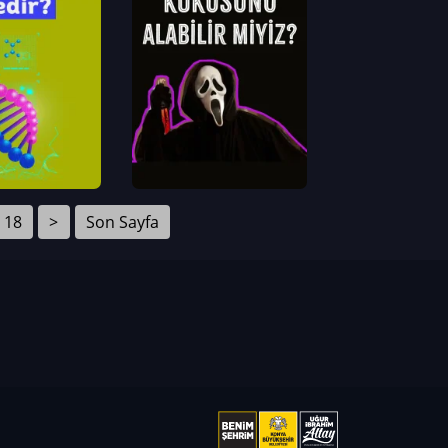
18
>
Son Sayfa