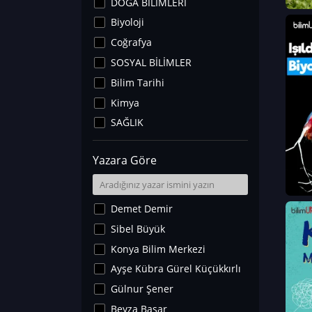
DOĞA BİLİMLERİ
Biyoloji
Coğrafya
SOSYAL BİLİMLER
Bilim Tarihi
Kimya
SAĞLIK
Sanat Tarihi
Yazara Göre
Fizik
Yer Bilimleri
Astronomi ve Uzay
Demet Demir
Noroloji
Sibel Büyük
Matematik
Konya Bilim Merkezi
Teknoloji
Ayşe Kübra Gürel Küçükkırlı
İklim Değişikliği
Gülnur Şener
Arkeoloji
Beyza Başar