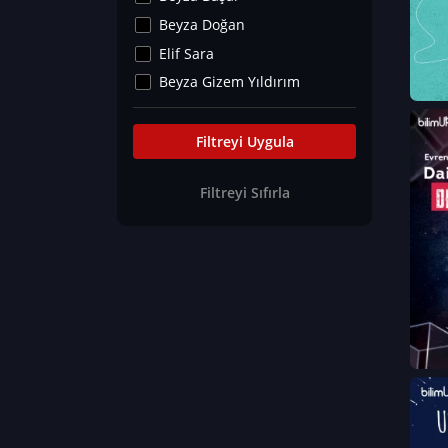
Kültür&Sanat
Beyza Doğan
Yaşam Tavsiyeleri
Elif Sara
Merakoloji
Beyza Gizem Yıldırım
Sağlık Tümü
İlknur İyigökler
Nadir Hastalıklar
Büşra Elif Kıvrak
Filtreyi Uygula
Eğitim Bilimleri
Fatma Beyza Öztürk
Filtreyi Sıfırla
Can TORUN
Hasan Gürel
Dilara Güven
Elif Sara
Ayşe Edanur Başer
Gözde Düriye Alkan
Onur Erdoğan
Ceren Eda Erol
Hacer Nur Küçükkırlı