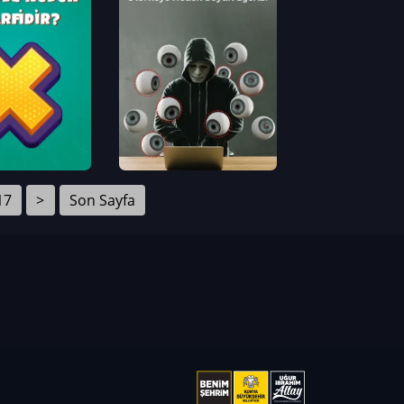
17
>
Son Sayfa