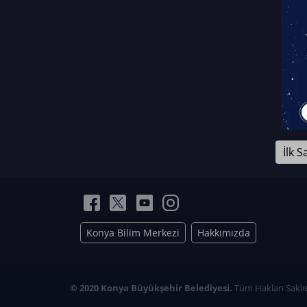
Neriman Nur Bahçıvan
İmran Verirşen
Mehmet Küçüktongur
Elmas Nur İbaoğlu
Yasemin Cömert
Müzeyyen Kalfazade
Zeynep Deresoy
Müzeyyen Büyüksamancı
İlk S
Nazlı Ecem Görü
Esra Nur ELMAS
Konya Bilim Merkezi
Hakkımızda
© 2020 Konya Büyükşehir Belediyesi.
Tüm Hakları Saklıd