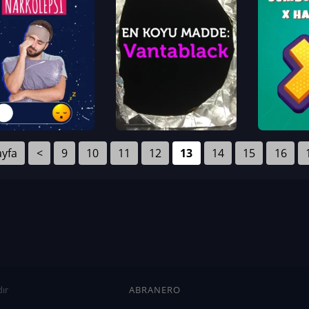
ayfa
<
9
10
11
12
13
14
15
16
ır
ABRANERO