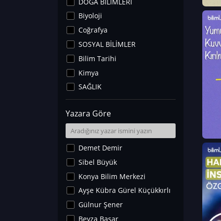
DOĞA BİLİMLERİ
Biyoloji
Coğrafya
SOSYAL BİLİMLER
Bilim Tarihi
Kimya
SAĞLIK
Sanat Tarihi
Yazara Göre
Fizik
Yer Bilimleri
Astronomi ve Uzay
Demet Demir
Noroloji
Sibel Büyük
Matematik
Konya Bilim Merkezi
Teknoloji
Ayşe Kübra Gürel Küçükkırlı
İklim Değişikliği
Gülnur Şener
Arkeoloji
Beyza Başar