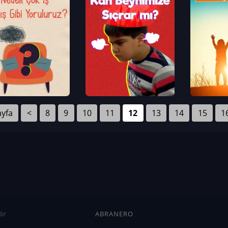
ayfa
<
8
9
10
11
12
13
14
15
1
ır
ABRANERO