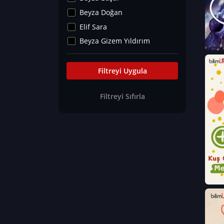
Kültür&Sanat
Beyza Doğan
Yaşam Tavsiyeleri
Elif Sara
Merakoloji
Beyza Gizem Yıldırım
Sağlık Tümü
İlknur İyigökler
Nadir Hastalıklar
Büşra Elif Kıvrak
Filtreyi Uygula
Eğitim Bilimleri
Fatma Beyza Öztürk
Filtreyi Sıfırla
Can TORUN
Hasan Gürel
Dilara Güven
Elif Sara
Ayşe Edanur Başer
Gözde Düriye Alkan
Onur Erdoğan
Ceren Eda Erol
Hacer Nur Küçükkırlı