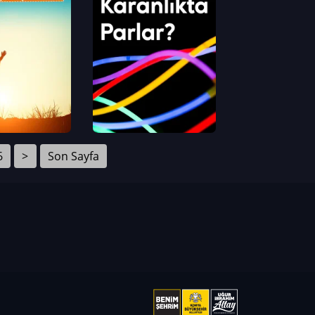
6
>
Son Sayfa