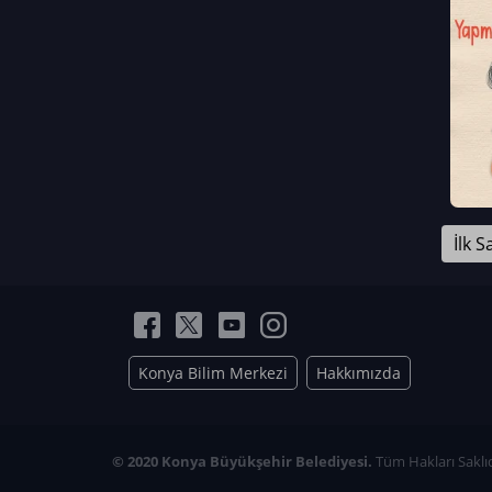
Neriman Nur Bahçıvan
İmran Verirşen
Mehmet Küçüktongur
Elmas Nur İbaoğlu
Yasemin Cömert
Müzeyyen Kalfazade
Zeynep Deresoy
Müzeyyen Büyüksamancı
İlk S
Nazlı Ecem Görü
Esra Nur ELMAS
Konya Bilim Merkezi
Hakkımızda
© 2020 Konya Büyükşehir Belediyesi.
Tüm Hakları Saklıd