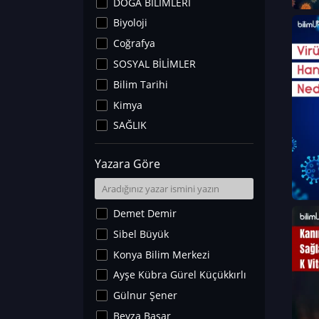
DOĞA BİLİMLERİ
Biyoloji
Coğrafya
SOSYAL BİLİMLER
Bilim Tarihi
Kimya
SAĞLIK
Sanat Tarihi
Yazara Göre
Fizik
Yer Bilimleri
Astronomi ve Uzay
Demet Demir
Noroloji
Sibel Büyük
Matematik
Konya Bilim Merkezi
Teknoloji
Ayşe Kübra Gürel Küçükkırlı
İklim Değişikliği
Gülnur Şener
Arkeoloji
Beyza Başar