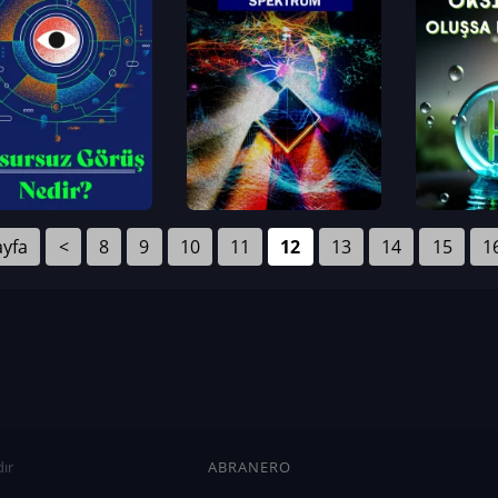
ayfa
<
8
9
10
11
12
13
14
15
1
ır
ABRANERO