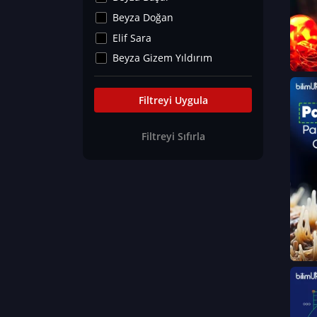
Kültür&Sanat
Beyza Doğan
Yaşam Tavsiyeleri
Elif Sara
Merakoloji
Beyza Gizem Yıldırım
Sağlık Tümü
İlknur İyigökler
Nadir Hastalıklar
Büşra Elif Kıvrak
Filtreyi Uygula
Eğitim Bilimleri
Fatma Beyza Öztürk
Filtreyi Sıfırla
Can TORUN
Hasan Gürel
Dilara Güven
Elif Sara
Ayşe Edanur Başer
Gözde Düriye Alkan
Onur Erdoğan
Ceren Eda Erol
Hacer Nur Küçükkırlı