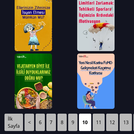
İlk
<
6
7
8
9
10
11
12
13
Sayfa