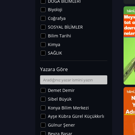
DOĞA BİLİMLERİ
Biyoloji
Coğrafya
SOSYAL BİLİMLER
Bilim Tarihi
Kimya
SAĞLIK
Sanat Tarihi
Yazara Göre
Fizik
Yer Bilimleri
Astronomi ve Uzay
Demet Demir
Noroloji
Sibel Büyük
Matematik
Konya Bilim Merkezi
Teknoloji
Ayşe Kübra Gürel Küçükkırlı
İklim Değişikliği
Gülnur Şener
Arkeoloji
Beyza Başar