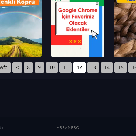
ayfa
<
8
9
10
11
12
13
14
15
1
ır
ABRANERO