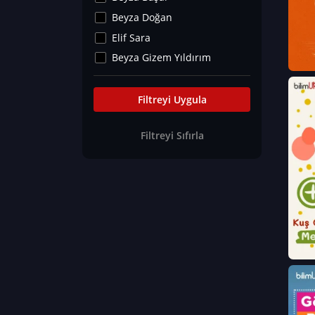
Kültür&Sanat
Beyza Doğan
Yaşam Tavsiyeleri
Elif Sara
Merakoloji
Beyza Gizem Yıldırım
Sağlık Tümü
İlknur İyigökler
Nadir Hastalıklar
Büşra Elif Kıvrak
Filtreyi Uygula
Eğitim Bilimleri
Fatma Beyza Öztürk
Filtreyi Sıfırla
Can TORUN
Hasan Gürel
Dilara Güven
Elif Sara
Ayşe Edanur Başer
Gözde Düriye Alkan
Onur Erdoğan
Ceren Eda Erol
Hacer Nur Küçükkırlı