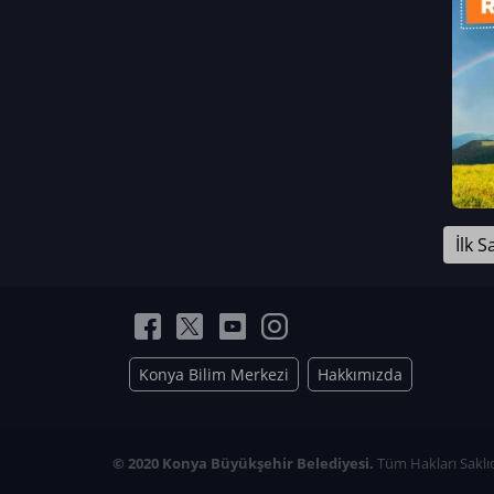
Neriman Nur Bahçıvan
İmran Verirşen
Mehmet Küçüktongur
Elmas Nur İbaoğlu
Yasemin Cömert
Müzeyyen Kalfazade
Zeynep Deresoy
Müzeyyen Büyüksamancı
İlk S
Nazlı Ecem Görü
Esra Nur ELMAS
Konya Bilim Merkezi
Hakkımızda
© 2020 Konya Büyükşehir Belediyesi.
Tüm Hakları Saklıd