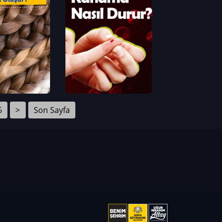
6
>
Son Sayfa