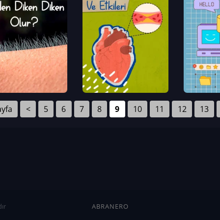
ayfa
<
5
6
7
8
9
10
11
12
13
ır
ABRANERO