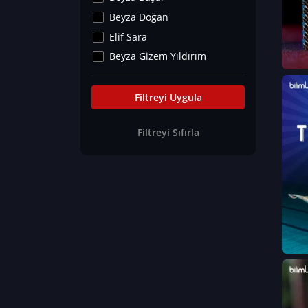
Kültür&Sanat
Beyza Doğan
Yaşam Tavsiyeleri
Elif Sara
Merakoloji
Beyza Gizem Yıldırım
Sağlık Tümü
İlknur İyigökler
Nadir Hastalıklar
Büşra Elif Kıvrak
Filtreyi Uygula
Eğitim Bilimleri
Fatma Beyza Öztürk
Filtreyi Sıfırla
Can TORUN
Hasan Gürel
Dilara Güven
Elif Sara
Ayşe Edanur Başer
Gözde Düriye Alkan
Onur Erdoğan
Ceren Eda Erol
Hacer Nur Küçükkırlı