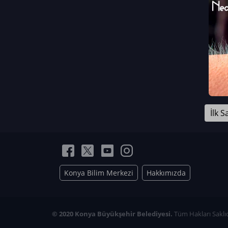
Neriman Nur Bahçıvan
İmran Verirşen
Mehmet Küçüktongur
Elmas Nur İbaoğlu
Yasemin Cömert
Müzeyyen Kalfazade
Zeynep Deresoy
Müzeyyen Büyüksamancı
İlk S
Nazlı Ecem Görü
Esra Nur ELMAS
Konya Bilim Merkezi
Hakkımızda
© 2020 Konya Büyükşehir Belediyesi.
Tüm Hakları Saklıd