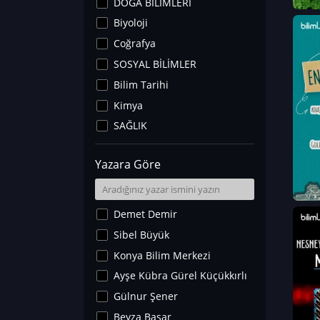
DOĞA BİLİMLERİ
Biyoloji
Coğrafya
SOSYAL BİLİMLER
Bilim Tarihi
Kimya
SAĞLIK
Sanat Tarihi
Yazara Göre
Fizik
Yer Bilimleri
Astronomi ve Uzay
Demet Demir
Noroloji
Sibel Büyük
Matematik
Konya Bilim Merkezi
Teknoloji
Ayşe Kübra Gürel Küçükkırlı
İklim Değişikliği
Gülnur Şener
Arkeoloji
Beyza Başar