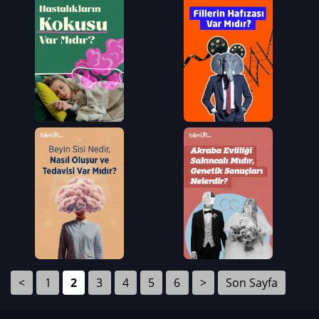
<
1
2
3
4
5
6
>
Son Sayfa