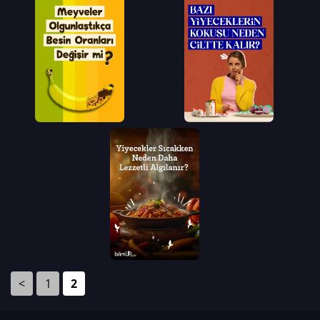
<
1
2