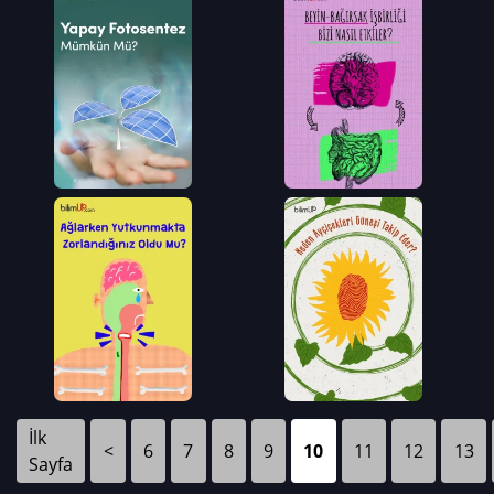
İlk
<
6
7
8
9
10
11
12
13
Sayfa